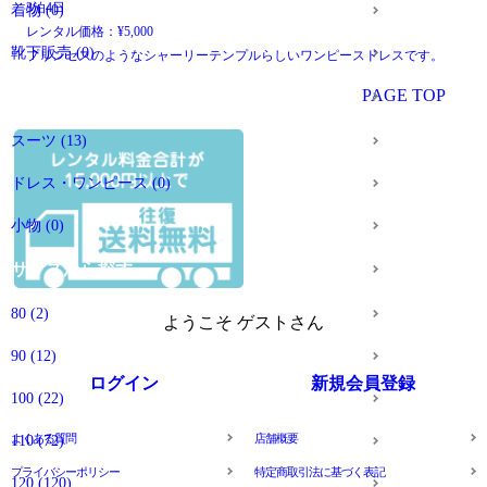
3泊4日
着物
(0)
レンタル価格：¥5,000
靴下販売
(0)
プリンセスのようなシャーリーテンプルらしいワンピースドレスです。
PAGE TOP
大人の方のアイテム
スーツ
(13)
ドレス・ワンピース
(0)
小物
(0)
サイズから探す
80
(2)
ようこそ ゲストさん
90
(12)
ログイン
新規会員登録
100
(22)
よくある質問
店舗概要
110
(72)
プライバシーポリシー
特定商取引法に基づく表記
120
(120)