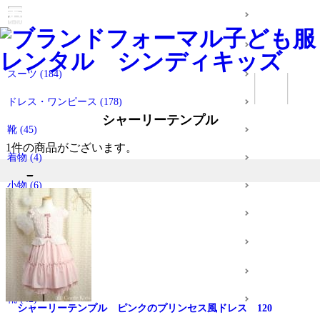
すべてのアイテム
女の子のアイテム
スーツ
(184)
ドレス・ワンピース
(178)
シャーリーテンプル
靴
(45)
1件
の商品がございます。
着物
(4)
小物
(6)
靴下販売
(0)
男の子のアイテム
スーツ
(64)
靴
(42)
シャーリーテンプル ピンクのプリンセス風ドレス 120