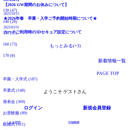
2026/04/10
【2026 GW期間のお休みについて】
130
(47)
2025/10/15
★2026年春 卒業・入学ご予約開始時期について★
140
(28)
2025/03/31
カードご利用時の3Dセキュア設定について
150
(63)
160
(73)
もっとみる(+3)
170
(8)
新着情報一覧
イベントから探す
PAGE TOP
卒園・入学式
(187)
卒業式
(148)
ようこそ ゲストさん
発表会
(369)
ログイン
新規会員登録
お受験服
(89)
よくある質問
店舗概要
結婚式
(411)