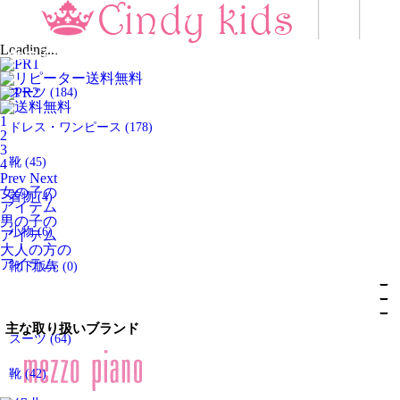
すべてのアイテム
Loading...
女の子のアイテム
スーツ
(184)
1
ドレス・ワンピース
(178)
2
3
靴
(45)
4
Prev
Next
女の子の
着物
(4)
アイテム
男の子の
小物
(6)
アイテム
大人の方の
アイテム
靴下販売
(0)
男の子のアイテム
主な取り扱いブランド
スーツ
(64)
靴
(42)