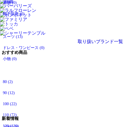
着物
(0)
靴下販売
(0)
大人の方のアイテム
スーツ
(13)
取り扱いブランド一覧
ドレス・ワンピース
(0)
おすすめ商品
小物
(0)
サイズから探す
80
(2)
90
(12)
100
(22)
110
(72)
新着情報
120
(120)