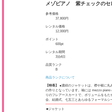
メゾピアノ 紫チェックのセレ
参考価格
37,800
円
レンタル価格
12,000
円
ポイント
600
pt
レンタル期間
3泊4日
品質ランク
B
商品ランクについて
【特長】
●濃紺
のジャケットは、襟や裾に丸
の作りとなっています。袖には mezzo pian
りのフレアースカートで、ボリュームをもた
会、結婚式、七五三とあらゆるフォーマルシ
■
ジャケット