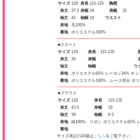
サイズ
120
身長
115-125
胸囲
身丈
37.5
身幅
34
肩幅
31
袖丈
42
袖幅
10
ウエスト
表地
毛100%
裏地
ポリエステル100%
■
スカート
サイズ
120
身長
115-125
身丈
35
身幅
袖丈
袖幅
ウ
表地
ポリエステル65% レーヨン34% キュ
裏地
ポリエステル100% レース部分 ポリ
■
ブラウス
サイズ
120
身長
115-125
身丈
43.5
身幅
33
袖丈
39
袖幅
8.5
表地
綿100% リボン ポリエステル65% 
裏地
サイズ表記の詳細は
こちら
をご覧下さい。