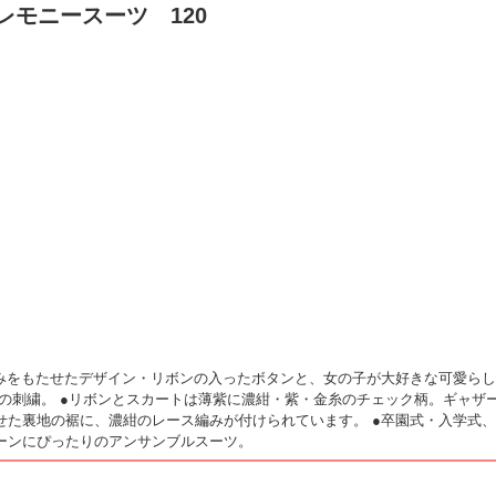
モニースーツ 120
みをもたせたデザイン・リボンの入ったボタンと、女の子が大好きな可愛らし
o の刺繍。
●
リボンとスカートは薄紫に濃紺・紫・金糸のチェック柄。ギャザ
せた裏地の裾に、濃紺のレース編みが付けられています。
●
卒園式・入学式、
ーンにぴったりのアンサンブルスーツ。