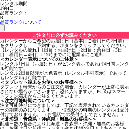
レンタル期間：
3泊4日
品質ランク：
B
品質ランクについて
ご注文前に必ずお読みください
カレンダーからご希望のお届け日（基本はご着用日の2日前）
をクリックし、「予約する」ボタンをクリックしてください。
【レンタルの流れ】1日目：お届け日→2日目：余裕日→3日
目：着用日→4日目：15時までに宅配業者にご返却
＜カレンダー表示についてのご注意＞
レンタル1日目（お届け日）がピンク表示であれば4日間レンタ
ル可能です。
レンタル2日目以降が水色表示（レンタル不可表示）であって
もレンタルは可能です。
＜タブレット端末をお使いのお客様へ＞
タブレット端末からのご注文の場合、カレンダーが正常に表示
されない場合がございます。恐れ入りますが、PC又はスマー
トフォン端末からご注文くださいませ。
＜注文可能時期について＞
注文可能時期につきましては、下記で表示されているカレンダ
ーの期間のみになります。 下記以外の時期のレンタルは受け
付けておりません。 （お電話での受付もしておりません。）
＜北海道・青森県・沖縄県・離島のお客様へ＞
配達日数の都合により北海道・青森県・沖縄・離島のお客様
は、お届け日の前後にレンタル空き状態が1日以上あることを