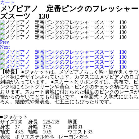
カート
メゾピアノ 定番ピンクのフレッシャー
ズスーツ 130
Prev
Next
【特長】
●
ジャケットは、メゾピアノらしく衿・裾が丸くラウ
ンド状にデザインされています。カフスにはメゾピアノのロゴ
刺繍が入っています。
●
スカートとリボンタイは、共布で、ピ
ンク地にミントグリーンや黄色・ピンクのチェック柄になって
おります。スカート裏地に付けられた幅広のピンクのレースが
裾からのぞいてとても可愛いです。
●
卒園式・入学式にはもち
ろん、結婚式や発表会、七五三にもぴったりです。
■
ジャケット
サイズ
130
身長
125-135
胸囲
身丈
37
身幅
37.5
肩幅31
袖丈
43.5
袖幅
10.5
ウエスト33
表地
ポリエステル65% レーヨン35%