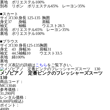
裏地
ポリエステル100%
別布
リボン ポリエステル65% レーヨン35%
■
スカート
サイズ
130
身長
125-135
胸囲
身丈37
身幅
肩幅
袖丈
袖幅
ウエスト28.5
表地
ポリエステル65% レーヨン35%
裏地
ポリエステル100%
■
ブラウス
サイズ
130
身長
125-135
胸囲
身丈
43
身幅
36
肩幅31
袖丈
44.5
袖幅
10
ウエスト
33.5
表地
綿100%
裏地
サイズ表記の詳細は
こちら
をご覧下さい。
メゾピアノ 定番ピンクのフレッシャーズスーツ
130
商品コード：
MC13046
参考価格：
31,290
円
レンタル価格：
8,000
円(税込)
ポイント：
400
Pt