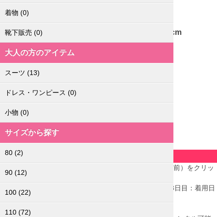
布と合皮で仕立てられ、靴底はゴムです。
着物
(0)
anyFAM 黒カジュアルフォーマルシューズ 18cm
靴下販売
(0)
商品コード：
大人の方のアイテム
AS18051
レンタル価格：
スーツ
(13)
1,500
円(税込)
ポイント：
ドレス・ワンピース
(0)
75
Pt
レンタル期間：
小物
(0)
3泊4日
品質ランク：
サイズから探す
B
品質ランクについて
80
(2)
ご注文前に必ずお読みください
カレンダーからご希望のお届け日（基本はご着用日の2日前）をクリッ
90
(12)
クし、「予約する」ボタンをクリックしてください。
【レンタルの流れ】1日目：お届け日→2日目：余裕日→3日目：着用日
100
(22)
→4日目：15時までに宅配業者にご返却
＜カレンダー表示についてのご注意＞
110
(72)