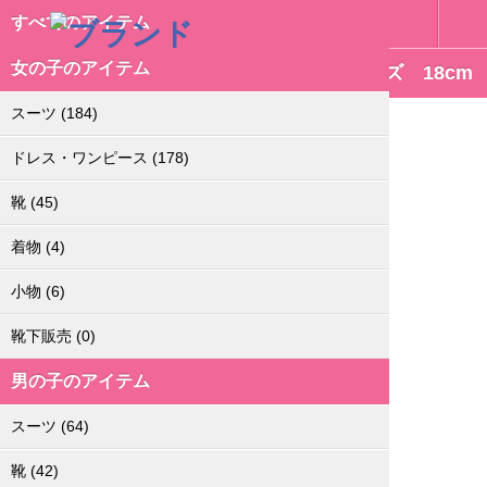
すべてのアイテム
女の子のアイテム
anyFAM 黒カジュアルフォーマルシューズ 18cm
スーツ
(184)
ドレス・ワンピース
(178)
靴
(45)
着物
(4)
小物
(6)
靴下販売
(0)
男の子のアイテム
スーツ
(64)
靴
(42)
anyFAM 黒のカジュアルフォーマルシューズ 18cm