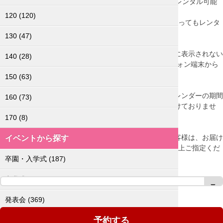
レンタル1日目（お届け日）がピンク表示であれば4日間レンタル可能
です。
120
(120)
レンタル2日目以降が水色表示（レンタル不可表示）であってもレンタ
ルは可能です。
130
(47)
＜タブレット端末をお使いのお客様へ＞
タブレット端末からのご注文の場合、カレンダーが正常に表示されない
140
(28)
場合がございます。恐れ入りますが、PC又はスマートフォン端末から
ご注文くださいませ。
150
(63)
＜注文可能時期について＞
注文可能時期につきましては、下記で表示されているカレンダーの期間
160
(73)
のみになります。 下記以外の時期のレンタルは受け付けておりませ
ん。 （お電話での受付もしておりません。）
170
(8)
＜北海道・青森県・沖縄県・離島のお客様へ＞
配達日数の都合により北海道・青森県・沖縄・離島のお客様は、お届け
イベントから探す
日の前後にレンタル空き状態が1日以上あることを確認の上ご指定くだ
さい。
卒園・入学式
(187)
予約不可
予約可能
予約済み
卒業式
(148)
お届け日：
発表会
(369)
カレンダーからご希望の日程を選択してください。
予約する
お受験服
(89)