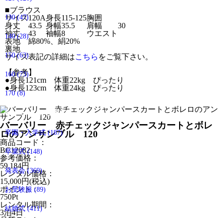
■
ブラウス
130
サイズ
(47)
120A
身長
115-125
胸囲
身丈
43.5
身幅
35.5
肩幅
30
袖丈
43
袖幅
8
ウエスト
140
(28)
表地
綿80%、絹20%
裏地
150
(63)
サイズ表記の詳細は
こちら
をご覧下さい。
【参考】
160
(73)
●身長121cm 体重22kg ぴったり
●身長123cm 体重24kg ぴったり
170
(8)
イベントから探す
バーバリー 赤チェックジャンパースカートとボレ
ロのアンサンブル 120
卒園・入学式
(187)
商品コード：
BC12082
卒業式
(148)
参考価格：
59,184
円
発表会
(369)
レンタル価格：
15,000
円(税込)
ポイント：
お受験服
(89)
750
Pt
レンタル期間：
結婚式
(411)
3泊4日