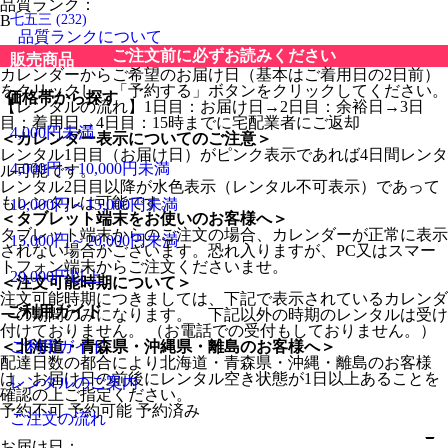
品質ランク：
B
七五三
(232)
品質ランクについて
ご注文前に必ずお読みください
販売商品
カレンダーからご希望のお届け日（基本はご着用日の2日前）
をクリックし、「予約する」ボタンをクリックしてください。
価格帯から探す
【レンタルの流れ】1日目：お届け日→2日目：余裕日→3日
目：着用日→4日目：15時までに宅配業者にご返却
4,000円未満
＜カレンダー表示についてのご注意＞
レンタル1日目（お届け日）がピンク表示であれば4日間レンタ
4,000円～10,000円未満
ル可能です。
レンタル2日目以降が水色表示（レンタル不可表示）であって
もレンタルは可能です。
10,000円～15,000円未満
＜タブレット端末をお使いのお客様へ＞
タブレット端末からのご注文の場合、カレンダーが正常に表示
15,000円～20,000円未満
されない場合がございます。恐れ入りますが、PC又はスマー
トフォン端末からご注文くださいませ。
20,000円以上
＜注文可能時期について＞
注文可能時期につきましては、下記で表示されているカレンダ
ご利用ガイド
ーの期間のみになります。 下記以外の時期のレンタルは受け
付けておりません。 （お電話での受付もしておりません。）
＜北海道・青森県・沖縄県・離島のお客様へ＞
ご利用ガイド
配達日数の都合により北海道・青森県・沖縄・離島のお客様
は、お届け日の前後にレンタル空き状態が1日以上あることを
レンタルのご案内
確認の上ご指定ください。
予約不可
予約可能
予約済み
ご注文の流れ
お届け日：