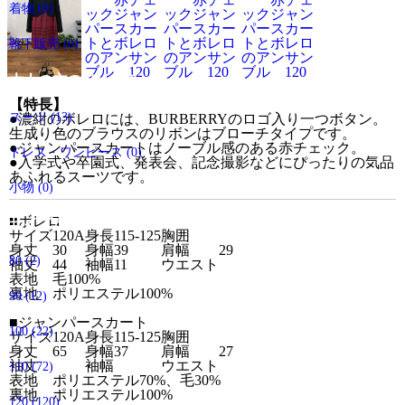
着物
(0)
靴下販売
(0)
大人の方のアイテム
【特長】
スーツ
(13)
●濃紺のボレロには、BURBERRYのロゴ入り一つボタン
。
生成り色のブラウスのリボンはブローチタイプです。
●ジャンパー
スカートはノーブル感のある赤チェック。
ドレス・ワンピース
(0)
●
入学式や卒園式、発表会、記念撮影などにぴったりの気品
あふれるスーツです。
小物
(0)
■ボレロ
サイズから探す
サイズ
120A
身長
115-125
胸囲
身丈
30
身幅
39
肩幅
29
80
(2)
袖丈
44
袖幅
11
ウエスト
表地
毛100%
裏地
ポリエステル100%
90
(12)
■
ジャンパースカート
100
(22)
サイズ
120A
身長
115-125
胸囲
身丈
65
身幅
37
肩幅
27
袖丈
袖幅
ウエスト
110
(72)
表地
ポリエステル70%、毛30%
裏地
ポリエステル100%
120
(120)