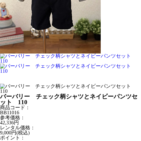
バーバリー チェック柄シャツとネイビーパンツセ
ット 110
商品コード：
BB11016
参考価格：
42,336
円
レンタル価格：
9,000
円(税込)
ポイント：