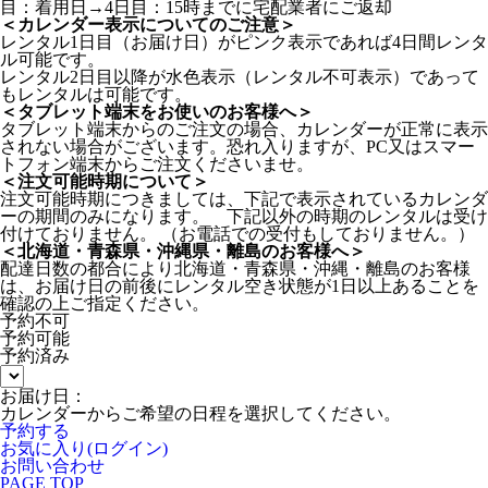
目：着用日→4日目：15時までに宅配業者にご返却
＜カレンダー表示についてのご注意＞
レンタル1日目（お届け日）がピンク表示であれば4日間レンタ
ル可能です。
レンタル2日目以降が水色表示（レンタル不可表示）であって
もレンタルは可能です。
＜タブレット端末をお使いのお客様へ＞
タブレット端末からのご注文の場合、カレンダーが正常に表示
されない場合がございます。恐れ入りますが、PC又はスマー
トフォン端末からご注文くださいませ。
＜注文可能時期について＞
注文可能時期につきましては、下記で表示されているカレンダ
ーの期間のみになります。 下記以外の時期のレンタルは受け
付けておりません。 （お電話での受付もしておりません。）
＜北海道・青森県・沖縄県・離島のお客様へ＞
配達日数の都合により北海道・青森県・沖縄・離島のお客様
は、お届け日の前後にレンタル空き状態が1日以上あることを
確認の上ご指定ください。
予約不可
予約可能
予約済み
お届け日：
カレンダーからご希望の日程を選択してください。
予約する
お気に入り(ログイン)
お問い合わせ
PAGE TOP