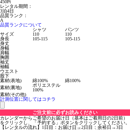
450
Pt
レンタル期間：
3泊4日
品質ランク：
A
品質ランクについて
シャツ
パンツ
サイズ
110
110
身長
105-115
105-115
身丈
身幅
肩幅
胸囲
袖丈
袖幅
ウエスト
股下
素材(表地)
綿100%
綿100%
ポリエステル
素材(裏地)
100%
素材(その他)
計測位置に関してはコチラ
ご注文前に必ずお読みください
カレンダーからご希望のお届け日（基本はご着用日の2日前）
をクリックし、「予約する」ボタンをクリックしてください。
【レンタルの流れ】1日目：お届け日→2日目：余裕日→3日