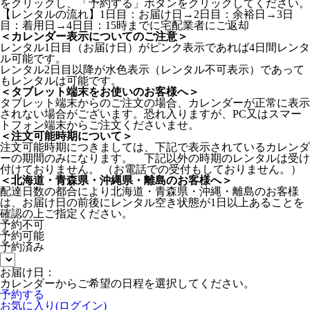
をクリックし、「予約する」ボタンをクリックしてください。
【レンタルの流れ】1日目：お届け日→2日目：余裕日→3日
目：着用日→4日目：15時までに宅配業者にご返却
＜カレンダー表示についてのご注意＞
レンタル1日目（お届け日）がピンク表示であれば4日間レンタ
ル可能です。
レンタル2日目以降が水色表示（レンタル不可表示）であって
もレンタルは可能です。
＜タブレット端末をお使いのお客様へ＞
タブレット端末からのご注文の場合、カレンダーが正常に表示
されない場合がございます。恐れ入りますが、PC又はスマー
トフォン端末からご注文くださいませ。
＜注文可能時期について＞
注文可能時期につきましては、下記で表示されているカレンダ
ーの期間のみになります。 下記以外の時期のレンタルは受け
付けておりません。 （お電話での受付もしておりません。）
＜北海道・青森県・沖縄県・離島のお客様へ＞
配達日数の都合により北海道・青森県・沖縄・離島のお客様
は、お届け日の前後にレンタル空き状態が1日以上あることを
確認の上ご指定ください。
予約不可
予約可能
予約済み
お届け日：
カレンダーからご希望の日程を選択してください。
予約する
お気に入り(ログイン)