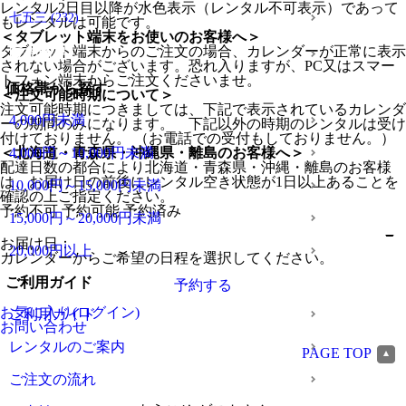
レンタル2日目以降が水色表示（レンタル不可表示）であって
七五三
(232)
もレンタルは可能です。
＜タブレット端末をお使いのお客様へ＞
タブレット端末からのご注文の場合、カレンダーが正常に表示
販売商品
されない場合がございます。恐れ入りますが、PC又はスマー
トフォン端末からご注文くださいませ。
価格帯から探す
＜注文可能時期について＞
注文可能時期につきましては、下記で表示されているカレンダ
4,000円未満
ーの期間のみになります。 下記以外の時期のレンタルは受け
付けておりません。 （お電話での受付もしておりません。）
＜北海道・青森県・沖縄県・離島のお客様へ＞
4,000円～10,000円未満
配達日数の都合により北海道・青森県・沖縄・離島のお客様
は、お届け日の前後にレンタル空き状態が1日以上あることを
10,000円～15,000円未満
確認の上ご指定ください。
予約不可
予約可能
予約済み
15,000円～20,000円未満
お届け日：
20,000円以上
カレンダーからご希望の日程を選択してください。
ご利用ガイド
予約する
お気に入り(ログイン)
ご利用ガイド
お問い合わせ
レンタルのご案内
PAGE TOP
ご注文の流れ