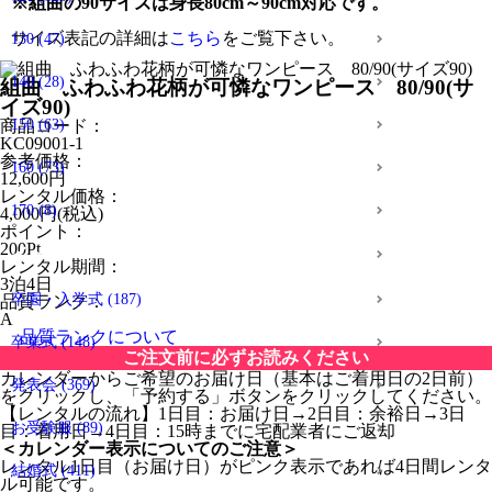
※組曲の90サイズは身長80cm～90cm対応です。
サイズ表記の詳細は
こちら
をご覧下さい。
130
(47)
140
(28)
組曲 ふわふわ花柄が可憐なワンピース 80/90(サ
イズ90)
商品コード：
150
(63)
KC09001-1
参考価格：
160
(73)
12,600
円
レンタル価格：
170
(8)
4,000
円(税込)
ポイント：
200
Pt
イベントから探す
レンタル期間：
3泊4日
卒園・入学式
(187)
品質ランク：
A
品質ランクについて
卒業式
(148)
ご注文前に必ずお読みください
カレンダーからご希望のお届け日（基本はご着用日の2日前）
発表会
(369)
をクリックし、「予約する」ボタンをクリックしてください。
【レンタルの流れ】1日目：お届け日→2日目：余裕日→3日
お受験服
(89)
目：着用日→4日目：15時までに宅配業者にご返却
＜カレンダー表示についてのご注意＞
レンタル1日目（お届け日）がピンク表示であれば4日間レンタ
結婚式
(411)
ル可能です。