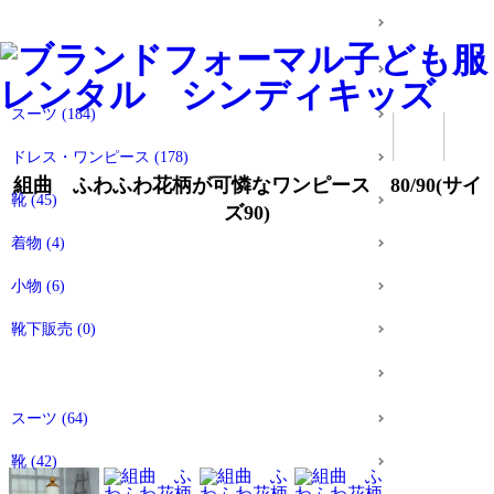
すべてのアイテム
女の子のアイテム
スーツ
(184)
ドレス・ワンピース
(178)
組曲 ふわふわ花柄が可憐なワンピース 80/90(サイ
靴
(45)
ズ90)
着物
(4)
小物
(6)
靴下販売
(0)
男の子のアイテム
スーツ
(64)
靴
(42)