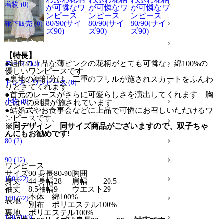
着物
(0)
靴下販売
(0)
大人の方のアイテム
【特長】
●組曲の上品な薄ピンクの花柄がとても可憐な、綿100%の
スーツ
(13)
優しいワンピースです
●裏地の裾部分は、二重のフリルが施されスカートをふんわ
ドレス・ワンピース
(0)
りとさてくれます
●首元のレースがさらに可愛らしさを演出してくれます 胸
小物
(0)
にはKの刺繍が施されています
●
結婚式やお食事会などに上品で可憐にお召しいただけるワ
ンピースです。
サイズから探す
※同デザイン 同サイズ商品がございますので、双子ちゃ
んにもお勧めです!
80
(2)
90
(12)
ワンピース
サイズ
90
身長
80-90
胸囲
100
(22)
身丈
44
身幅
28
肩幅
20.5
袖丈
8.5
袖幅
9
ウエスト
29
本体 綿100%
110
(72)
表地
別布 ポリエステル100%
裏地
ポリエステル100%
120
(120)