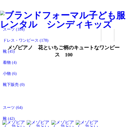
すべてのアイテム
女の子のアイテム
スーツ
(184)
ドレス・ワンピース
(178)
メゾピアノ 花といちご柄のキュートなワンピー
靴
(45)
ス 100
着物
(4)
小物
(6)
靴下販売
(0)
男の子のアイテム
スーツ
(64)
靴
(42)