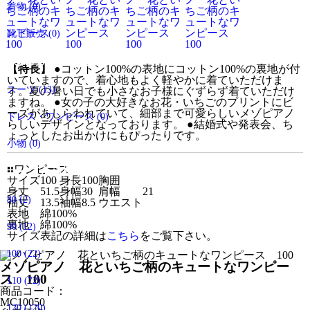
着物
(0)
靴下販売
(0)
大人の方のアイテム
【特長】
●
コットン100%の表地にコットン100%の裏地が付
いていますので、着心地もよく軽やかに着ていただけま
スーツ
(13)
す。夏の暑い日でも小さなお子様にぐずらず着ていただけ
ますね。
●
女の子の大好きなお花・いちごのプリントにビ
ーズがあしらわれていて、細部まで可愛らしいメゾピアノ
ドレス・ワンピース
(0)
らしいデザインとなっております。
●
結婚式や発表会、ち
ょっとしたお出かけにもぴったりです。
小物
(0)
■
ワンピース
サイズから探す
サイズ
100
身長
100
胸囲
身丈
51.5
身幅
30
肩幅
21
80
(2)
袖丈
13.5
袖幅
8.5
ウエスト
表地
綿100%
裏地
綿100%
90
(12)
サイズ表記の詳細は
こちら
をご覧下さい。
100
(22)
メゾピアノ 花といちご柄のキュートなワンピー
ス 100
110
(72)
商品コード：
MC10050
120
(120)