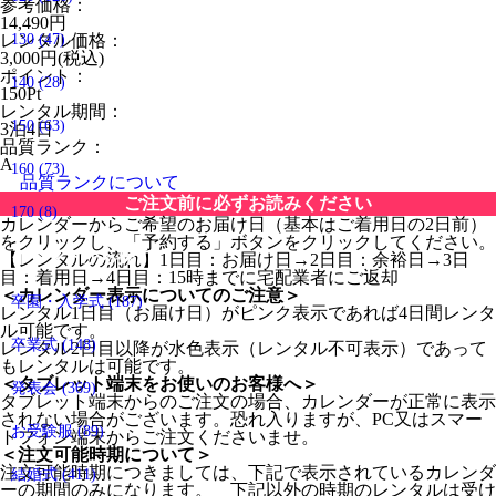
参考価格：
14,490
円
レンタル価格：
130
(47)
3,000
円(税込)
ポイント：
140
(28)
150
Pt
レンタル期間：
150
(63)
3泊4日
品質ランク：
A
160
(73)
品質ランクについて
ご注文前に必ずお読みください
170
(8)
カレンダーからご希望のお届け日（基本はご着用日の2日前）
をクリックし、「予約する」ボタンをクリックしてください。
イベントから探す
【レンタルの流れ】1日目：お届け日→2日目：余裕日→3日
目：着用日→4日目：15時までに宅配業者にご返却
＜カレンダー表示についてのご注意＞
卒園・入学式
(187)
レンタル1日目（お届け日）がピンク表示であれば4日間レンタ
ル可能です。
卒業式
(148)
レンタル2日目以降が水色表示（レンタル不可表示）であって
もレンタルは可能です。
＜タブレット端末をお使いのお客様へ＞
発表会
(369)
タブレット端末からのご注文の場合、カレンダーが正常に表示
されない場合がございます。恐れ入りますが、PC又はスマー
お受験服
(89)
トフォン端末からご注文くださいませ。
＜注文可能時期について＞
注文可能時期につきましては、下記で表示されているカレンダ
結婚式
(411)
ーの期間のみになります。 下記以外の時期のレンタルは受け