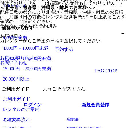
付けておりません。 （お電話での受付もしておりません。）
七五三
(232)
＜北海道・青森県・沖縄県・離島のお客様へ＞
配達日数の都合により北海道・青森県・沖縄・離島のお客様
は、お届け日の前後にレンタル空き状態が1日以上あることを
販売商品
確認の上ご指定ください。
予約不可
予約可能
予約済み
価格帯から探す
お届け日：
4,000円未満
カレンダーからご希望の日程を選択してください。
4,000円～10,000円未満
予約する
お気に入り(ログイン)
10,000円～15,000円未満
お問い合わせ
15,000円～20,000円未満
PAGE TOP
20,000円以上
ようこそ ゲストさん
ご利用ガイド
ご利用ガイド
ログイン
新規会員登録
レンタルのご案内
ご注文の流れ
よくある質問
店舗概要