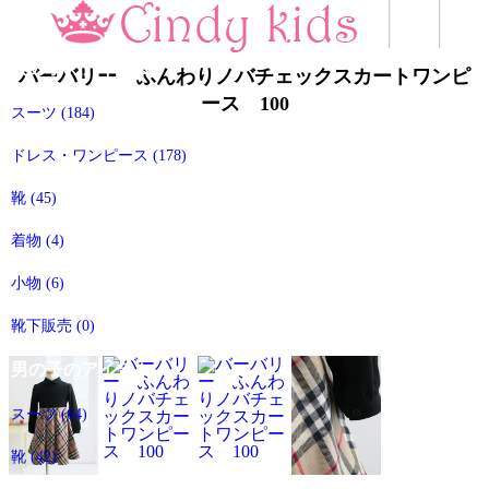
すべてのアイテム
女の子のアイテム
バーバリー ふんわりノバチェックスカートワンピ
ース 100
スーツ
(184)
ドレス・ワンピース
(178)
靴
(45)
着物
(4)
小物
(6)
靴下販売
(0)
男の子のアイテム
スーツ
(64)
靴
(42)