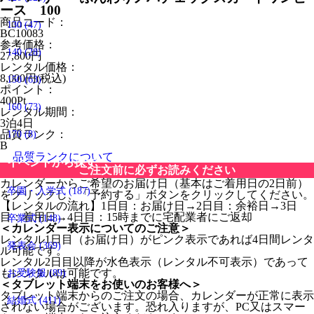
ース 100
商品コード：
130
(47)
BC10083
参考価格：
140
(28)
27,800
円
レンタル価格：
8,000
円(税込)
150
(63)
ポイント：
400
Pt
160
(73)
レンタル期間：
3泊4日
品質ランク：
170
(8)
B
品質ランクについて
イベントから探す
ご注文前に必ずお読みください
カレンダーからご希望のお届け日（基本はご着用日の2日前）
卒園・入学式
(187)
をクリックし、「予約する」ボタンをクリックしてください。
【レンタルの流れ】1日目：お届け日→2日目：余裕日→3日
目：着用日→4日目：15時までに宅配業者にご返却
卒業式
(148)
＜カレンダー表示についてのご注意＞
レンタル1日目（お届け日）がピンク表示であれば4日間レンタ
発表会
(369)
ル可能です。
レンタル2日目以降が水色表示（レンタル不可表示）であって
もレンタルは可能です。
お受験服
(89)
＜タブレット端末をお使いのお客様へ＞
タブレット端末からのご注文の場合、カレンダーが正常に表示
結婚式
(411)
されない場合がございます。恐れ入りますが、PC又はスマー