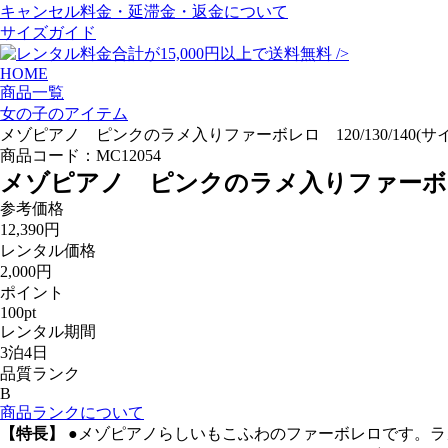
キャンセル料金・延滞金・返金について
サイズガイド
/>
HOME
商品一覧
女の子のアイテム
メゾピアノ ピンクのラメ入りファーボレロ 120/130/140(サイズ
商品コード：
MC12054
メゾピアノ ピンクのラメ入りファーボレロ 12
参考価格
12,390
円
レンタル価格
2,000
円
ポイント
100
pt
レンタル期間
3泊4日
品質ランク
B
商品ランクについて
【特長】
●
メゾピアノらしいもこふわのファーボレロです。ラ