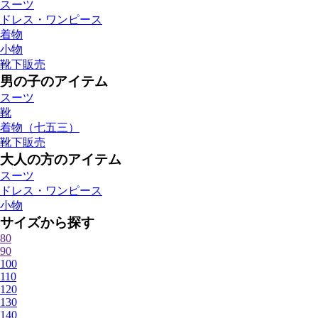
スーツ
ドレス・ワンピース
着物
小物
靴下販売
男の子のアイテム
スーツ
靴
着物（七五三）
靴下販売
大人の方のアイテム
スーツ
ドレス・ワンピース
小物
サイズから探す
80
90
100
110
120
130
140