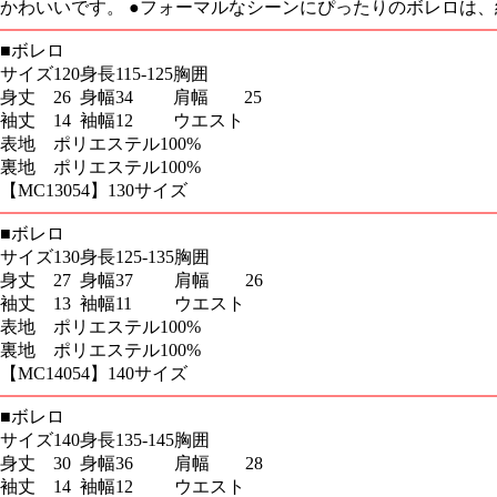
かわいいです。
●
フォーマルなシーンにぴったりのボレロは、結婚
■
ボレロ
サイズ
120
身長
115-125
胸囲
身丈
26
身幅
34
肩幅
25
袖丈
14
袖幅
12
ウエスト
表地
ポリエステル100%
裏地
ポリエステル100%
【MC13054】130サイズ
■
ボレロ
サイズ
130
身長
125-135
胸囲
身丈
27
身幅
37
肩幅
26
袖丈
13
袖幅
11
ウエスト
表地
ポリエステル100%
裏地
ポリエステル100%
【MC14054】140サイズ
■
ボレロ
サイズ
140
身長
135-145
胸囲
身丈
30
身幅
36
肩幅
28
袖丈
14
袖幅
12
ウエスト